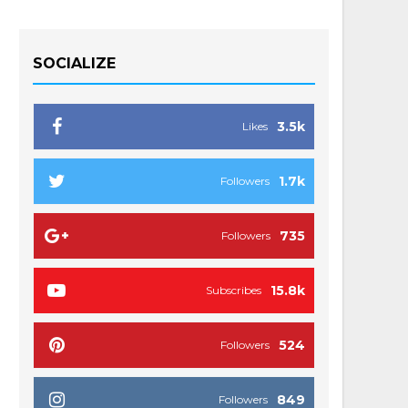
SOCIALIZE
3.5k
Likes
1.7k
Followers
735
Followers
15.8k
Subscribes
524
Followers
849
Followers