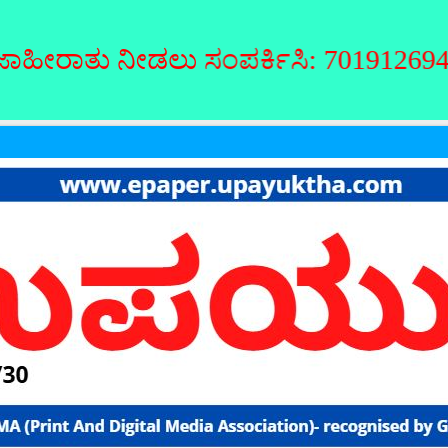
ೀಡಲು ಸಂಪರ್ಕಿಸಿ: 7019126946