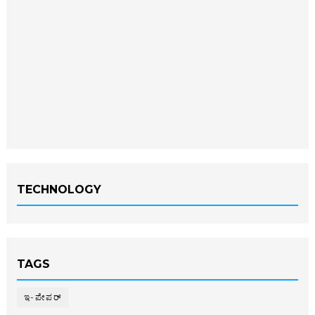
TECHNOLOGY
TAGS
ಇ-ಪೇಪರ್‌