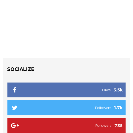
SOCIALIZE
3.5k
Likes
1.7k
Followers
735
Followers