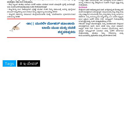
Tags
# ಇ-ಪೇಪರ್‌