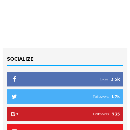
SOCIALIZE
3.5k
Likes
1.7k
Followers
735
Followers