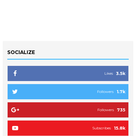
SOCIALIZE
3.5k
Likes
1.7k
Followers
735
Followers
15.8k
Subscribes