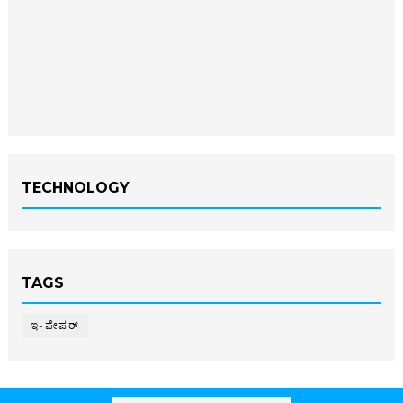
TECHNOLOGY
TAGS
ಇ-ಪೇಪರ್‌