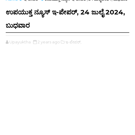
ಉಪಯುಕ್ತ ನ್ಯೂಸ್ ಇ-ಪೇಪರ್, 24 ಜುಲೈ 2024,
ಬುಧವಾರ
Upayuktha
2 years ago
ಇ-ಪೇಪರ್‌,