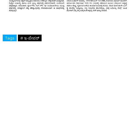
Tags
# ಇ-ಪೇಪರ್‌