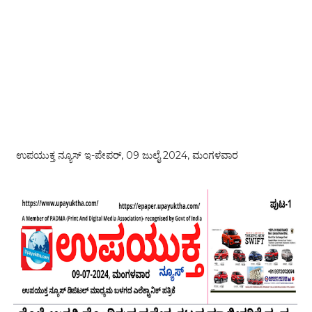
ಉಪಯುಕ್ತ ನ್ಯೂಸ್ ಇ-ಪೇಪರ್, 09 ಜುಲೈ 2024, ಮಂಗಳವಾರ