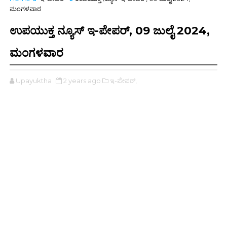
ಮಂಗಳವಾರ
ಉಪಯುಕ್ತ ನ್ಯೂಸ್ ಇ-ಪೇಪರ್, 09 ಜುಲೈ 2024,
ಮಂಗಳವಾರ
Upayuktha
2 years ago
ಇ-ಪೇಪರ್‌,