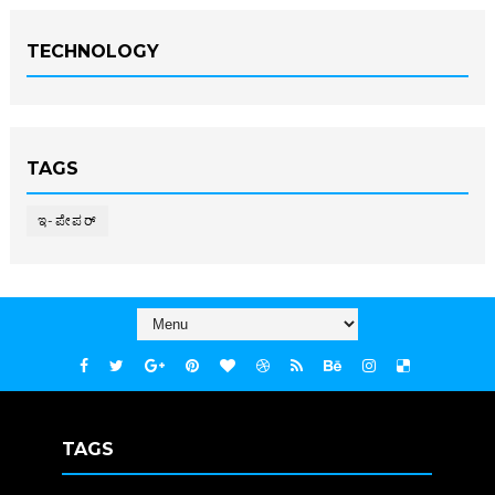
TECHNOLOGY
TAGS
ಇ-ಪೇಪರ್‌
TAGS