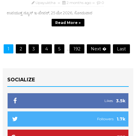
Upayuktha
2 months ago
0
ಉಪಯುಕ್ತ ನ್ಯೂಸ್ ಇ-ಪೇಪರ್, 25 ಮೇ 2026, ಸೋಮವಾರ
Read More »
1
2
3
4
5
...
192
Next �
Last
SOCIALIZE
3.5k
Likes
1.7k
Followers