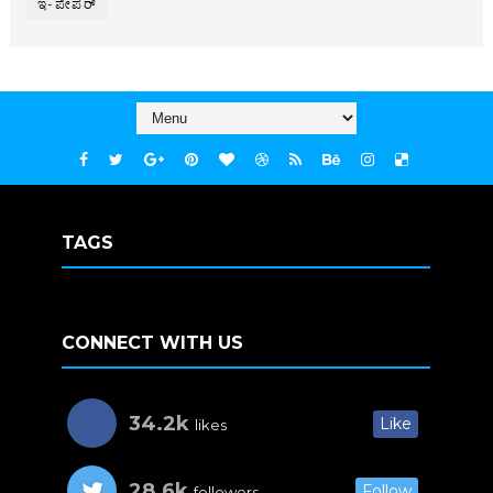
ಇ-ಪೇಪರ್‌
TAGS
CONNECT WITH US
34.2k
Like
likes
28.6k
Follow
followers