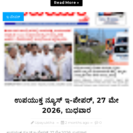
Read More »
ಇ-ಪೇಪರ್‌
ಉಪಯುಕ್ತ ನ್ಯೂಸ್ ಇ-ಪೇಪರ್, 27 ಮೇ
2026, ಬುಧವಾರ
Upayuktha
2 months ago
0
ಉಪಯುಕ್ತ ನ್ಯೂಸ್ ಇ-ಪೇಪರ್, 27 ಮೇ 2026, ಬುಧವಾರ