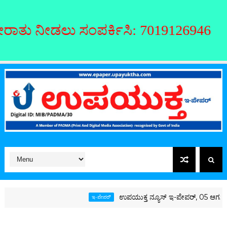
 ನೀಡಲು ಸಂಪರ್ಕಿಸಿ: 7019126946
ಉಪಯುಕ್ತ ನ್ಯೂಸ್ ಇ-ಪೇಪರ್, 05 ಆಗಸ್ಟ್ 202
ಇ-ಪೇಪರ್‌