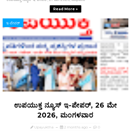
Read More »
ಇ-ಪೇಪರ್‌
ಉಪಯುಕ್ತ ನ್ಯೂಸ್ ಇ-ಪೇಪರ್, 26 ಮೇ
2026, ಮಂಗಳವಾರ
Upayuktha
2 months ago
0