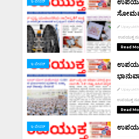
ಉಪಯುಕ್
ಇ-ಪೇಪರ್‌
ಸೋಮ
Upayukt
ಉಪಯುಕ್ತ ನ್
Read Mo
ಉಪಯುಕ್
ಇ-ಪೇಪರ್‌
ಭಾನುವ
Upayukt
ಉಪಯುಕ್ತ ನ್ಯ
Read Mo
ಉಪಯುಕ್
ಇ-ಪೇಪರ್‌