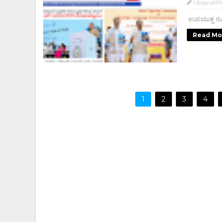
Upayukt
ಉಪಯುಕ್ತ ನ್ಯ
Read Mo
1
2
3
4