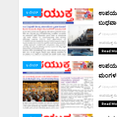
ಉಪಯುಕ್
ಇ-ಪೇಪರ್‌
ಬುಧವಾ
Upayukt
ಉಪಯುಕ್ತ ನ್
Read Mo
ಉಪಯುಕ್
ಇ-ಪೇಪರ್‌
ಮಂಗಳ
Upayukt
ಉಪಯುಕ್ತ ನ್
Read Mo