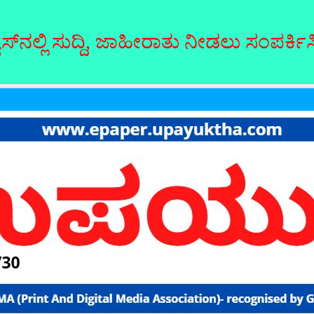
ುದ್ದಿ, ಜಾಹೀರಾತು ನೀಡಲು ಸಂಪರ್ಕಿಸಿ: 7019