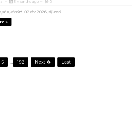
ha
3 months ago
0
ೂಸ್ ಇ-ಪೇಪರ್, 02 ಮೇ 2026, ಶನಿವಾರ
re »
5
...
192
Next �
Last