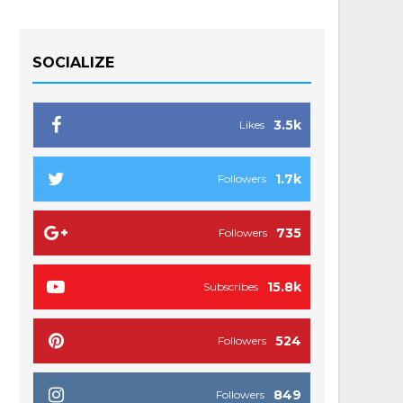
SOCIALIZE
3.5k
Likes
1.7k
Followers
735
Followers
15.8k
Subscribes
524
Followers
849
Followers