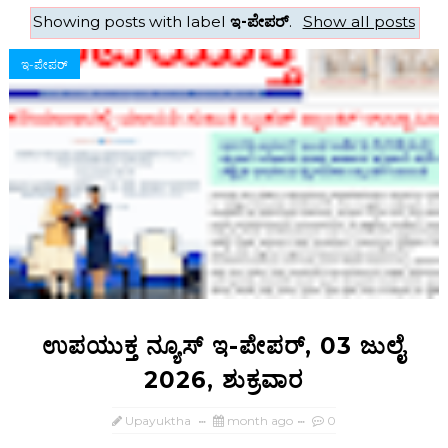
Showing posts with label
ಇ-ಪೇಪರ್‌
.
Show all posts
ಇ-ಪೇಪರ್‌
ಉಪಯುಕ್ತ ನ್ಯೂಸ್ ಇ-ಪೇಪರ್, 03 ಜುಲೈ
2026, ಶುಕ್ರವಾರ
Upayuktha
month ago
0