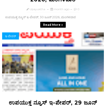
Upayuktha
month ago
0
ಉಪಯುಕ್ತ ನ್ಯೂಸ್ ಇ-ಪೇಪರ್, 30 ಜೂನ್ 2026, ಮಂಗಳವಾರ
Read More »
ಇ-ಪೇಪರ್‌
ಉಪಯುಕ್ತ ನ್ಯೂಸ್ ಇ-ಪೇಪರ್, 29 ಜೂನ್‌