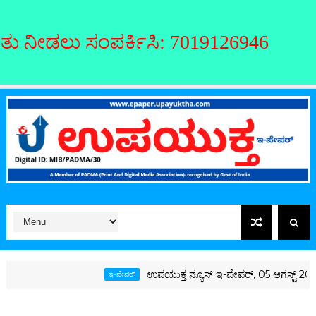
ೀಡಲು ಸಂಪರ್ಕಿಸಿ: 7019126946
ಉಪಯುಕ್ತ ನ್ಯೂಸ್ ಇ-ಪೇಪರ್, 05 ಆಗಸ್ಟ್ 2026, ಬ
ಇ-ಪೇಪರ್‌