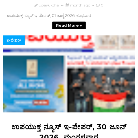
Upayuktha
month ago
0
ಉಪಯುಕ್ತ ನ್ಯೂಸ್ ಇ-ಪೇಪರ್, 01 ಜುಲೈ 2026, ಬುಧವಾರ
Read More »
ಇ-ಪೇಪರ್‌
ಉಪಯುಕ್ತ ನ್ಯೂಸ್ ಇ-ಪೇಪರ್, 30 ಜೂನ್
2026, ಮಂಗಳವಾರ