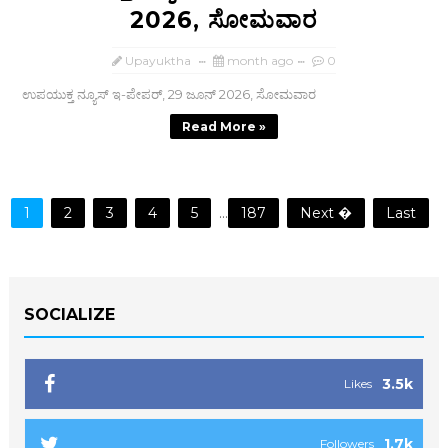
2026, ಸೋಮವಾರ
Upayuktha
month ago
0
ಉಪಯುಕ್ತ ನ್ಯೂಸ್ ಇ-ಪೇಪರ್, 29 ಜೂನ್‌ 2026, ಸೋಮವಾರ
Read More »
1
2
3
4
5
...
187
Next �
Last
SOCIALIZE
3.5k
Likes
1.7k
Followers