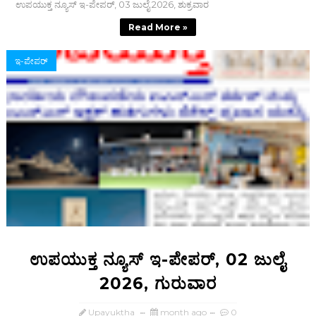
ಉಪಯುಕ್ತ ನ್ಯೂಸ್ ಇ-ಪೇಪರ್, 03 ಜುಲೈ 2026, ಶುಕ್ರವಾರ
Read More »
ಇ-ಪೇಪರ್‌
ಉಪಯುಕ್ತ ನ್ಯೂಸ್ ಇ-ಪೇಪರ್, 02 ಜುಲೈ
2026, ಗುರುವಾರ
Upayuktha
month ago
0